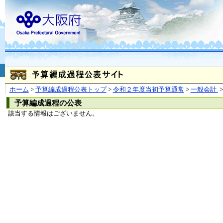
お問合せ
個人情報の取り扱
大阪府
本庁
〒540-8570
大阪市
（法人番号 4000020270008）
咲洲庁舎
〒559-8555
大阪市住
© Copyright 2003-2026 O
ホーム
>
予算編成過程公表トップ
>
令和２年度当初予算通常
>
一般会計
>
予算編成過程の公表
該当する情報はございません。