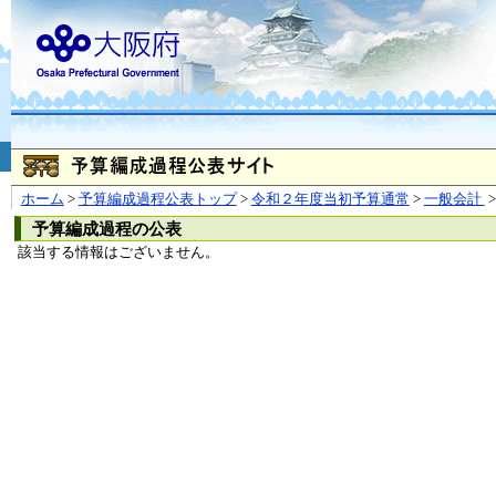
お問合せ
個人情報の取り扱
大阪府
本庁
〒540-8570
大阪市
（法人番号 4000020270008）
咲洲庁舎
〒559-8555
大阪市住
© Copyright 2003-2026 O
ホーム
>
予算編成過程公表トップ
>
令和２年度当初予算通常
>
一般会計
>
予算編成過程の公表
該当する情報はございません。