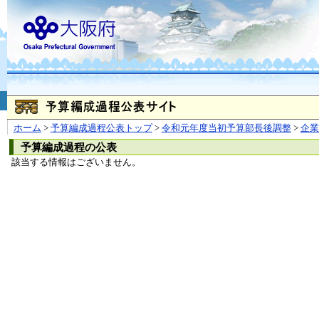
お問合せ
個人情報の取り扱
大阪府
本庁
〒540-8570
大阪市
（法人番号 4000020270008）
咲洲庁舎
〒559-8555
大阪市住
© Copyright 2003-2026 O
ホーム
>
予算編成過程公表トップ
>
令和元年度当初予算部長後調整
>
企
予算編成過程の公表
該当する情報はございません。