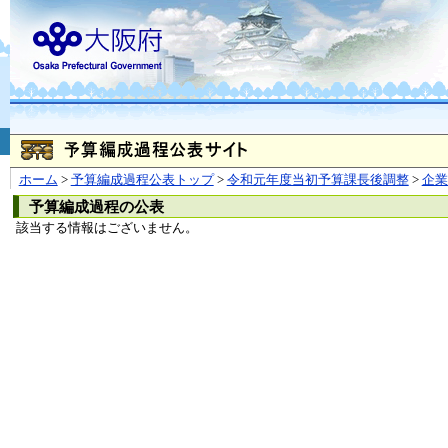
お問合せ
個人情報の取り扱
大阪府
本庁
〒540-8570
大阪市
（法人番号 4000020270008）
咲洲庁舎
〒559-8555
大阪市住
© Copyright 2003-2026 O
ホーム
>
予算編成過程公表トップ
>
令和元年度当初予算課長後調整
>
企
予算編成過程の公表
該当する情報はございません。