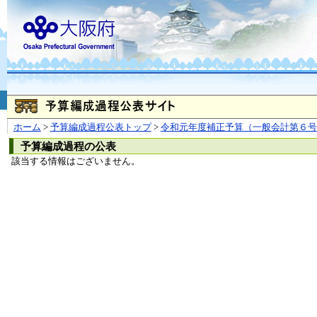
お問合せ
個人情報の取り扱
大阪府
本庁
〒540-8570
大阪市
（法人番号 4000020270008）
咲洲庁舎
〒559-8555
大阪市住
© Copyright 2003-2026 O
ホーム
>
予算編成過程公表トップ
>
令和元年度補正予算（一般会計第６号
予算編成過程の公表
該当する情報はございません。