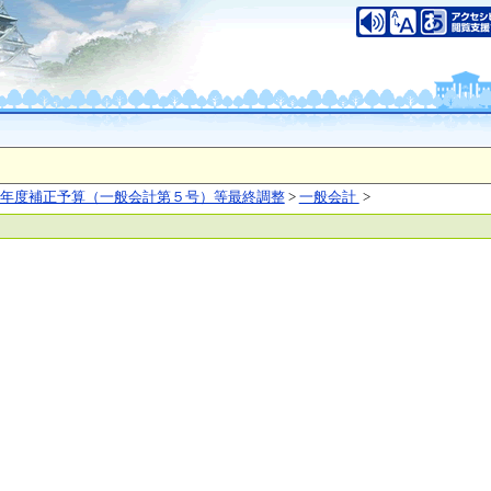
いについて
このサイトのご利用について
中央区大手前2丁目
（代表電話）06-6941-0351
之江区南港北1-14-16
（代表電話）06-6941-0351
saka Prefecture,All rights reserved.
年度補正予算（一般会計第５号）等最終調整
>
一般会計
>