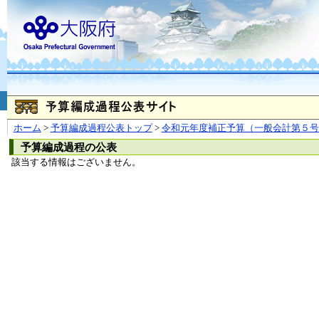
お問合せ
個人情報の取り扱
大阪府
本庁
〒540-8570
大阪市
（法人番号 4000020270008）
咲洲庁舎
〒559-8555
大阪市住
© Copyright 2003-2026 O
ホーム
>
予算編成過程公表トップ
>
令和元年度補正予算（一般会計第５号
予算編成過程の公表
該当する情報はございません。