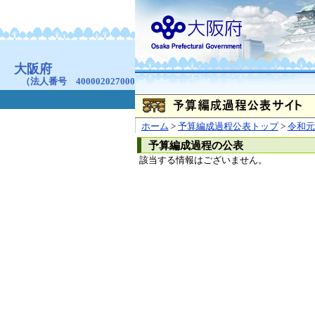
お問合せ
個人情報の取り扱
大阪府
本庁
〒540-8570
大阪市
（法人番号 4000020270008）
咲洲庁舎
〒559-8555
大阪市住
© Copyright 2003-2026 O
ホーム
>
予算編成過程公表トップ
>
令和元
予算編成過程の公表
該当する情報はございません。