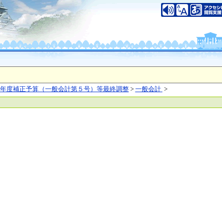
いについて
このサイトのご利用について
中央区大手前2丁目
（代表電話）06-6941-0351
之江区南港北1-14-16
（代表電話）06-6941-0351
saka Prefecture,All rights reserved.
年度補正予算（一般会計第５号）等最終調整
>
一般会計
>