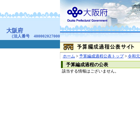
お問合せ
個人情報の取り扱
大阪府
本庁
〒540-8570
大阪市
（法人番号 4000020270008）
咲洲庁舎
〒559-8555
大阪市住
© Copyright 2003-2026 O
ホーム
>
予算編成過程公表トップ
>
令和元
予算編成過程の公表
該当する情報はございません。