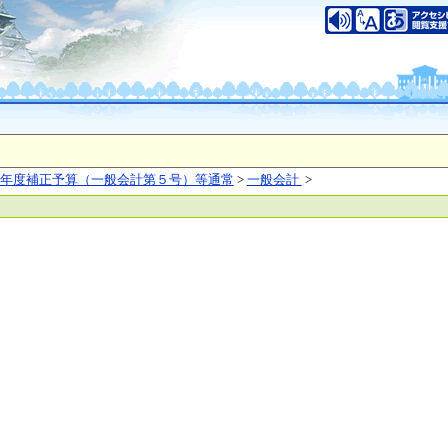
いについて
このサイトのご利用について
中央区大手前2丁目
（代表電話）06-6941-0351
之江区南港北1-14-16
（代表電話）06-6941-0351
saka Prefecture,All rights reserved.
年度補正予算（一般会計第５号）等通常
>
一般会計
>