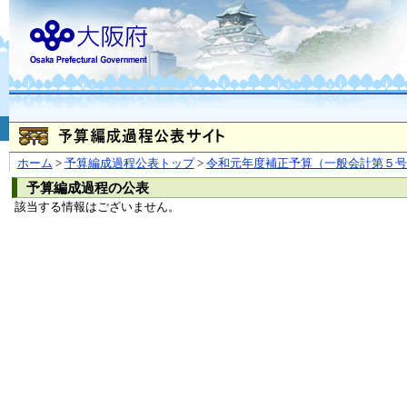
お問合せ
個人情報の取り扱
大阪府
本庁
〒540-8570
大阪市
（法人番号 4000020270008）
咲洲庁舎
〒559-8555
大阪市住
© Copyright 2003-2026 O
ホーム
>
予算編成過程公表トップ
>
令和元年度補正予算（一般会計第５号
予算編成過程の公表
該当する情報はございません。