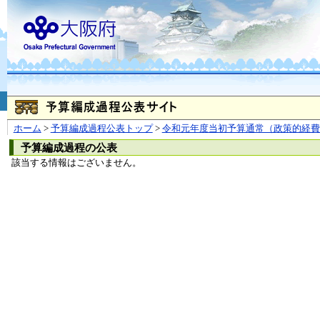
お問合せ
個人情報の取り扱
大阪府
本庁
〒540-8570
大阪市
（法人番号 4000020270008）
咲洲庁舎
〒559-8555
大阪市住
© Copyright 2003-2026 O
ホーム
>
予算編成過程公表トップ
>
令和元年度当初予算通常（政策的経費
予算編成過程の公表
該当する情報はございません。