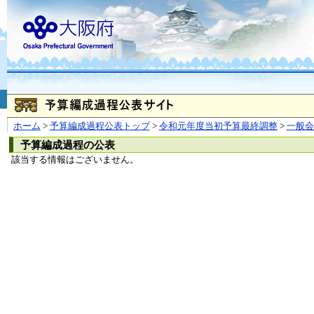
お問合せ
個人情報の取り扱
大阪府
本庁
〒540-8570
大阪市
（法人番号 4000020270008）
咲洲庁舎
〒559-8555
大阪市住
© Copyright 2003-2026 O
ホーム
>
予算編成過程公表トップ
>
令和元年度当初予算最終調整
>
一般
予算編成過程の公表
該当する情報はございません。