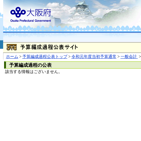
お問合せ
個人情報の取り扱
大阪府
本庁
〒540-8570
大阪市
（法人番号 4000020270008）
咲洲庁舎
〒559-8555
大阪市住
© Copyright 2003-2026 O
ホーム
>
予算編成過程公表トップ
>
令和元年度当初予算通常
>
一般会計
>
予算編成過程の公表
該当する情報はございません。