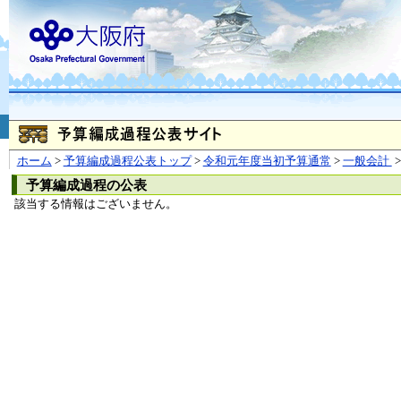
お問合せ
個人情報の取り扱
大阪府
本庁
〒540-8570
大阪市
（法人番号 4000020270008）
咲洲庁舎
〒559-8555
大阪市住
© Copyright 2003-2026 O
ホーム
>
予算編成過程公表トップ
>
令和元年度当初予算通常
>
一般会計
>
予算編成過程の公表
該当する情報はございません。