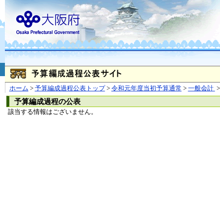
お問合せ
個人情報の取り扱
大阪府
本庁
〒540-8570
大阪市
（法人番号 4000020270008）
咲洲庁舎
〒559-8555
大阪市住
© Copyright 2003-2026 O
ホーム
>
予算編成過程公表トップ
>
令和元年度当初予算通常
>
一般会計
>
予算編成過程の公表
該当する情報はございません。