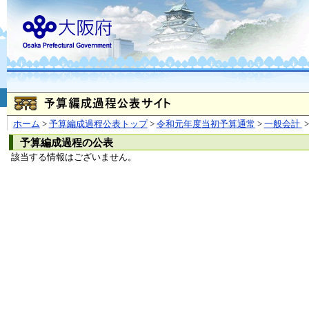
お問合せ
個人情報の取り扱
大阪府
本庁
〒540-8570
大阪市
（法人番号 4000020270008）
咲洲庁舎
〒559-8555
大阪市住
© Copyright 2003-2026 O
ホーム
>
予算編成過程公表トップ
>
令和元年度当初予算通常
>
一般会計
>
予算編成過程の公表
該当する情報はございません。