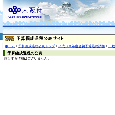
お問合せ
個人情報の取り扱
大阪府
本庁
〒540-8570
大阪市
（法人番号 4000020270008）
咲洲庁舎
〒559-8555
大阪市住
© Copyright 2003-2026 O
ホーム
>
予算編成過程公表トップ
>
平成３０年度当初予算最終調整
>
一
予算編成過程の公表
該当する情報はございません。