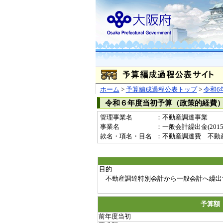
ホーム
>
予算編成過程公表トップ
>
令和6
令和６年度当初予算（政策的経費
管理事業名
：不動産調達事業
事業名
：一般会計繰出金(20150
款名・項名・目名
：不動産調達費 不動
目的
不動産調達特別会計から一般会計へ繰出
予算額
前年度当初