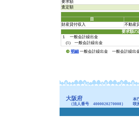
要求額
査定額
目
財産貸付収入
不動産
要求額の
１ 一般会計繰出金
(1) 一般会計繰出金
明細
一般会計繰出金 一般会計繰出金(2015
大阪府
本
（法人番号 4000020270008）
咲