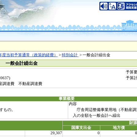
年度当初予算通常（政策的経費）
>
特別会計
> 一般会計繰出金
） 一般会計繰出金
予算
637)
予算
産調達費 不動産調達費
事業概要
内容
すもの。
庁舎周辺整備事業用地（不動産調
入の全額を一般会計へ繰出
財
国庫支出金
地方債
29,307
0