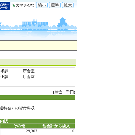
要求課
庁舎室
計上課
庁舎室
(単位 千円)
達特会）の貸付料収
源内訳
その他
他会計から繰入
0
29,307
0