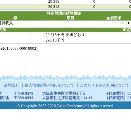
29,318
0
29,318
0
特定財源の積算根拠
節
項目
当初要求
貸付収入
29,31
内訳
査定
29,318千円
要求どおり
29,318千円
0637-00010002)
お問合せ
個人情報の取り扱いについて
このサイトのご利用について
庁
〒540-8570
大阪市中央区大手前2丁目
（代表電話）06-6
洲庁舎
〒559-8555
大阪市住之江区南港北1-14-16
（代表電話）06-6
© Copyright 2003-2026 Osaka Prefecture,All rights reserved.