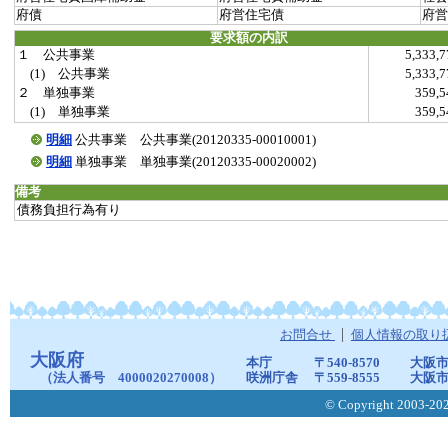
府債
府営住宅債
府営
要求額の内訳
１ 公共事業
5,333
(1) 公共事業
5,333
２ 単独事業
359,
(1) 単独事業
359,
明細
公共事業 公共事業(20120335-00010001)
明細
単独事業 単独事業(20120335-00020002)
備考
債務負担行為有り
お問合せ
個人情報の取り
大阪府
本庁
〒540-8570
大阪市
（法人番号 4000020270008）
咲洲庁舎
〒559-8555
大阪市
© Copyright 2003-2026