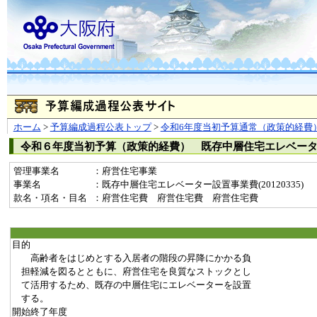
ホーム
>
予算編成過程公表トップ
>
令和6年度当初予算通常（政策的経費
令和６年度当初予算（政策的経費） 既存中層住宅エレベー
管理事業名
：府営住宅事業
事業名
：既存中層住宅エレベーター設置事業費(20120335)
款名・項名・目名
：府営住宅費 府営住宅費 府営住宅費
目的
高齢者をはじめとする入居者の階段の昇降にかかる負
担軽減を図るとともに、府営住宅を良質なストックとし
て活用するため、既存の中層住宅にエレベーターを設置
する。
開始終了年度