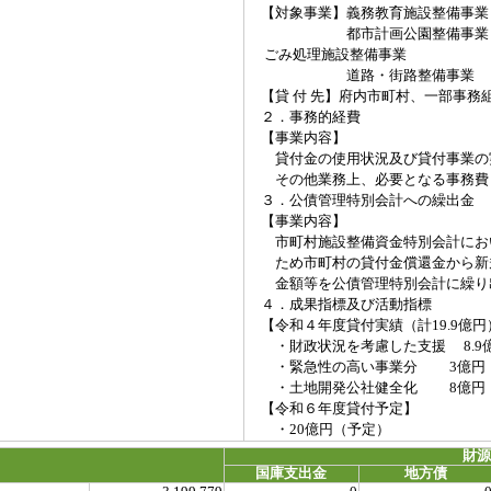
【対象事業】義務教育施設整備事業
都市計画公園整備事業
ごみ処理施設整備事業
道路・街路整備事業
【貸 付 先】府内市町村、一部事務
２．事務的経費
【事業内容】
貸付金の使用状況及び貸付事業の
その他業務上、必要となる事務費
３．公債管理特別会計への繰出金
【事業内容】
市町村施設整備資金特別会計にお
ため市町村の貸付金償還金から新
金額等を公債管理特別会計に繰り
４．成果指標及び活動指標
【令和４年度貸付実績（計19.9億円
・財政状況を考慮した支援 8.9
・緊急性の高い事業分 3億円
・土地開発公社健全化 8億円
【令和６年度貸付予定】
・20億円（予定）
財
国庫支出金
地方債