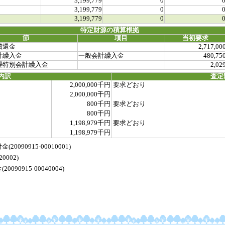
3,199,779
0
3,199,779
0
3,199,779
0
特定財源の積算根拠
節
項目
当初要求
償還金
2,717,00
計繰入金
一般会計繰入金
480,75
理特別会計繰入金
2,02
内訳
査定
2,000,000千円
要求どおり
2,000,000千円
800千円
要求どおり
800千円
1,198,979千円
要求どおり
1,198,979千円
90915-00010001)
0002)
0915-00040004)