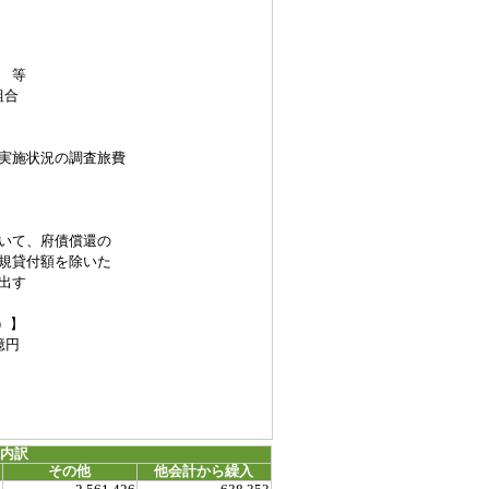
 等
組合
実施状況の調査旅費
いて、府債償還の
規貸付額を除いた
出す
）】
億円
源内訳
その他
他会計から繰入