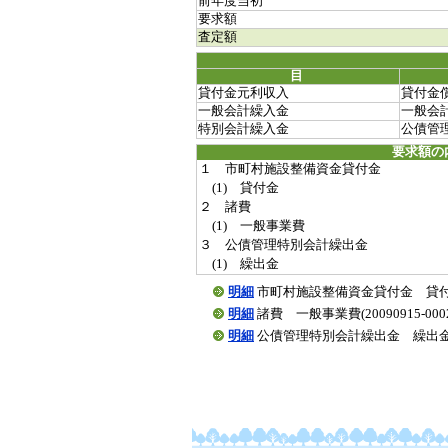
前年度当初
要求額
査定額
目
貸付金元利収入
貸付金
一般会計繰入金
一般会
特別会計繰入金
公債管
要求額の
１ 市町村施設整備資金貸付金
(1) 貸付金
２ 諸費
(1) 一般事業費
３ 公債管理特別会計繰出金
(1) 繰出金
明細
市町村施設整備資金貸付金 貸付金(200
明細
諸費 一般事業費(20090915-0002
明細
公債管理特別会計繰出金 繰出金(2009