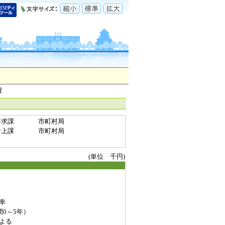
費
要求課
市町村局
計上課
市町村局
(単位 千円)
率
0～5年）
よる