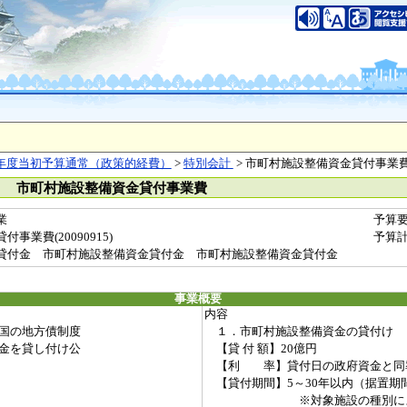
年度当初予算通常（政策的経費）
>
特別会計
> 市町村施設整備資金貸付事業
） 市町村施設整備資金貸付事業費
業
予算
業費(20090915)
予算
貸付金 市町村施設整備資金貸付金 市町村施設整備資金貸付金
事業概要
内容
国の地方債制度
１．市町村施設整備資金の貸付け
金を貸し付け公
【貸 付 額】20億円
【利 率】貸付日の政府資金と同
【貸付期間】5～30年以内（据置期間
※対象施設の種別に