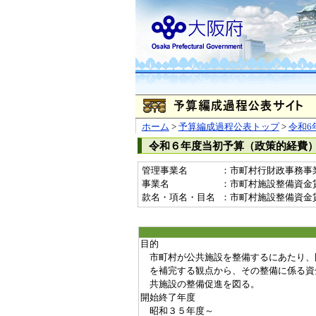
ホーム
>
予算編成過程公表トップ
>
令和6
令和６年度当初予算（政策的経費
管理事業名
：市町村行財政事務事
事業名
：市町村施設整備資金貸付事
款名・項名・目名
：市町村施設整備資金
目的
市町村が公共施設を整備するにあたり、
を補完する観点から、その整備に係る資
共施設の整備促進を図る。
開始終了年度
昭和３５年度～