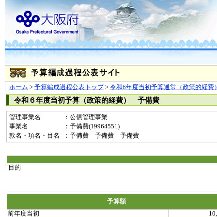
ホーム
>
予算編成過程公表トップ
>
令和6年度当初予算通常（政策的経費
令和６年度当初予算（政策的経費） 予備費
管理事業名
：公債管理事業
事業名
：予備費(19964551)
款名・項名・目名
：予備費 予備費 予備費
目的
予算額
前年度当初
10