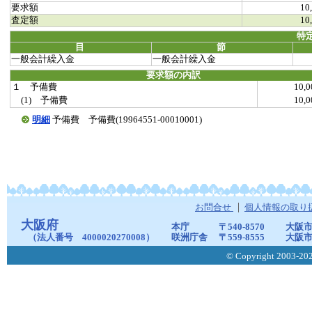
要求額
10
査定額
10
特
目
節
一般会計繰入金
一般会計繰入金
要求額の内訳
１ 予備費
10,
(1) 予備費
10,
明細
予備費 予備費(19964551-00010001)
お問合せ
個人情報の取り
大阪府
本庁
〒540-8570
大阪市
（法人番号 4000020270008）
咲洲庁舎
〒559-8555
大阪市
© Copyright 2003-2026