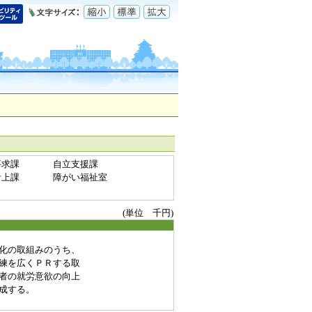
要求課
自立支援課
計上課
障がい福祉室
(単位 千円)
化の取組みのうち、
練を広くＰＲする取
者の就労意欲の向上
成する。