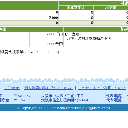
財
国庫支出金
地方債
0
0
2,000
0
0
0
内訳
査定
2,000千円
ゼロ査定
○万博への機運醸成効果不明
2,000千円
事業(20240059-00010001)
お問合せ
個人情報の取り扱いについて
このサイトのご利用について
庁
〒540-8570
大阪市中央区大手前2丁目
（代表電話）06-6
洲庁舎
〒559-8555
大阪市住之江区南港北1-14-16
（代表電話）06-6
© Copyright 2003-2026 Osaka Prefecture,All rights reserved.