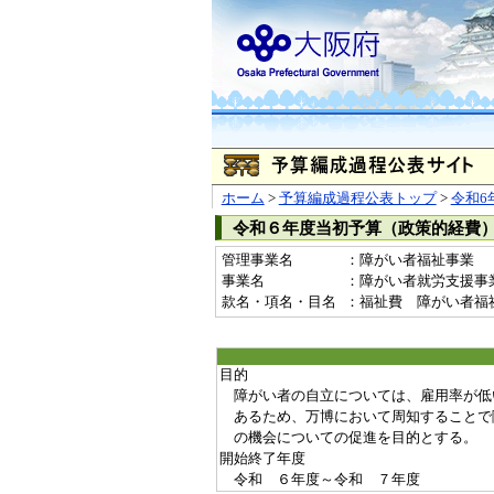
ホーム
>
予算編成過程公表トップ
>
令和6
令和６年度当初予算（政策的経費
管理事業名
：障がい者福祉事業
事業名
：障がい者就労支援事業費(
款名・項名・目名
：福祉費 障がい者福
目的
障がい者の自立については、雇用率が低
あるため、万博において周知することで
の機会についての促進を目的とする。
開始終了年度
令和 ６年度～令和 ７年度