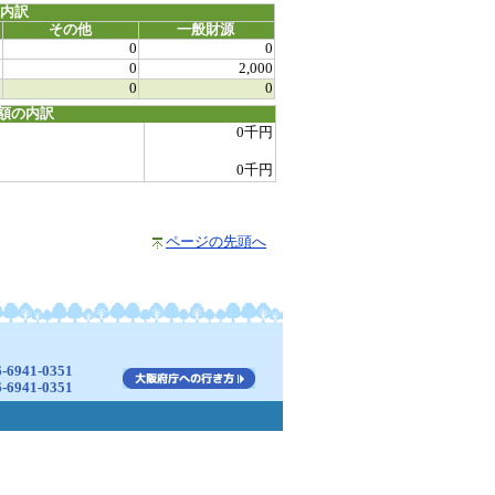
源内訳
その他
一般財源
0
0
0
0
0
2,000
0
0
0
額の内訳
0千円
0千円
ページの先頭へ
941-0351
941-0351