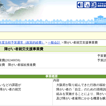
年度当初予算通常（政策的経費）
>
一般会計
> 障がい者就労支援事業費
） 障がい者就労支援事業費
予算
20240059)
予算
祉費 障がい者福祉推進費
事業概要
内容
いなどの課題が
大阪府が取り組んできた行政の福祉
障がい者の就労
障がい者の「自立」のための清掃訓
組みを実施することにより、障がい
及び障がい者雇用にかかる機運を醸