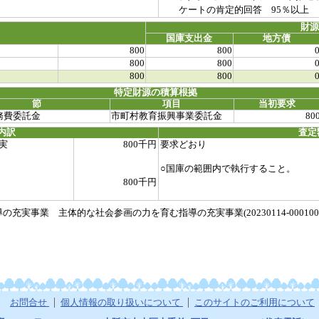
ケートの肯定的回答 95％以上
財
国庫支出金
地方債
800
800
800
800
800
800
特定財源の積算根拠
節
項目
当初要求
務費委託金
市町村教育振興事業委託金
80
内訳
査定
実
800千円
要求どおり
○国庫の範囲内で執行すること。
800千円
実事業 主体的な社会参画の力を育む指導の充実事業(20230114-0001000
お問合せ
個人情報の取り扱いについて
このサイトのご利用について