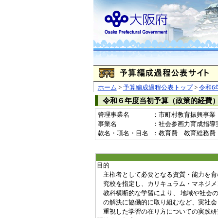
ホーム
>
予算編成過程公表トップ
>
令和6
令和６年度当初予算（政策的経費
管理事業名
：市町村教育振興事業
事業名
：社会参画力育成指導実践
款名・項名・目名
：教育費 教育総務費
目的
主権者として必要となる資質・能力を育
究校を指定し、カリキュラム・マネジメ
教科横断的な学習により、 地域や社会
の解決に協働的に取り組むなど、実社会
重視した学習の在り方についての実践研