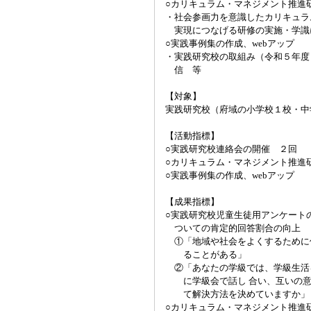
○カリキュラム・マネジメント推進
・社会参画力を意識したカリキュラ
実現につなげる研修の実施・学識
○実践事例集の作成、webアップ
・実践研究校の取組み（令和５年度
信 等
【対象】
実践研究校（府域の小学校１校・中
【活動指標】
○実践研究校連絡会の開催 ２回
○カリキュラム・マネジメント推進
○実践事例集の作成、webアップ
【成果指標】
○実践研究校児童生徒用アンケート
ついての肯定的回答割合の向上
①「地域や社会をよくするために
ることがある」
②「あなたの学級では、学級生活
に学級会で話し 合い、互いの意
て解決方法を決めていますか」
○カリキュラム・マネジメント推進