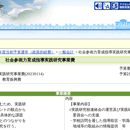
年度当初予算通常（政策的経費）
>
一般会計
> 社会参画力育成指導実践研究
） 社会参画力育成指導実践研究事業費
予算
研究事業費(20230114)
予算
 教育振興費
事業概要
内容
むため、実践研
【事業内容】
ントの観点から
○実践研究校連絡会の運営及び実践
の具体的な課題
委員会への支援
とのつながりを
・学校訪問を通した指導助言・学識
究を行う。
地域等の取組みの情報提供 等