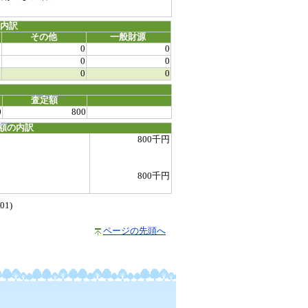
源内訳
その他
一般財源
0
0
0
0
0
0
0
0
0
査定額
0
800
額の内訳
800千円
800千円
1)
ページの先頭へ