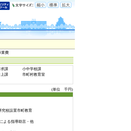
事業費
要求課
小中学校課
計上課
市町村教育室
(単位 千円)
研究校設置市町教育
による指導助言・他