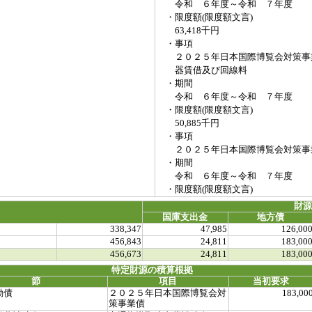
令和 ６年度～令和 ７年度
・限度額(限度額文言)
63,418千円
・事項
２０２５年日本国際博覧会対策事
器賃借及び回線料
・期間
令和 ６年度～令和 ７年度
・限度額(限度額文言)
50,885千円
・事項
２０２５年日本国際博覧会対策事
・期間
令和 ６年度～令和 ７年度
・限度額(限度額文言)
財
国庫支出金
地方債
338,347
47,985
126,00
456,843
24,811
183,00
456,673
24,811
183,00
特定財源の積算根拠
節
項目
当初要求
動債
２０２５年日本国際博覧会対
183,00
策事業債