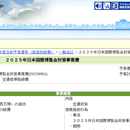
年度当初予算通常（政策的経費）
>
一般会計
> ２０２５年日本国際博覧会対
） ２０２５年日本国際博覧会対策事業費
予算
会対策事業費(20230062)
予算
 交通指導取締費
事業概要
内容
西万博）の成功
交通対策
の経費
債務負担行為
・事項
２０２５年日本国際博覧会対策事
・期間