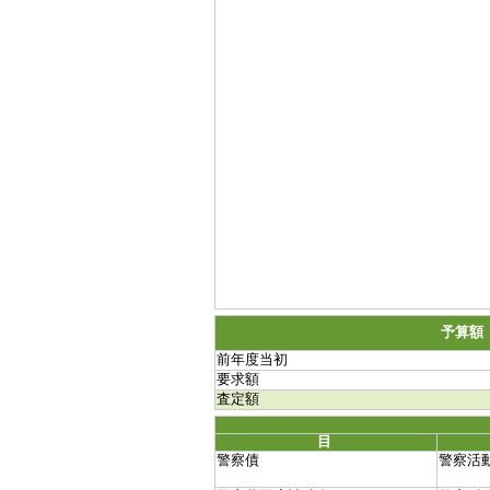
予算額
前年度当初
要求額
査定額
目
警察債
警察活