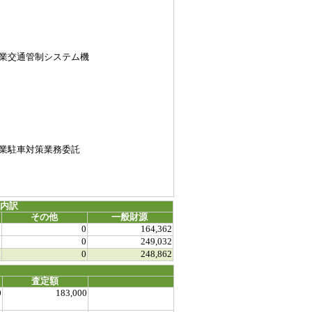
業交通管制システム機
業駐車対策業務委託
源内訳
その他
一般財源
0
0
164,362
0
0
249,032
0
0
248,862
査定額
0
183,000