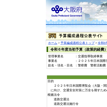
ホーム
>
予算編成過程公表トップ
>
令和6
令和６年度当初予算（政策的経費
管理事業名
：交通指導取締事業
事業名
：２０２５年日本国際博覧
款名・項名・目名
：警察費 警察活動費
目的
２０２５年日本国際博覧会（大阪・関
に向け、交通安全対策に万全を期すため
根拠法令
道路交通法
道路交通法施行令