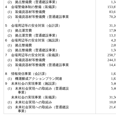
(2) 拠点整備費（普通建設事業）
1,
４ 会場警備体制の整備（装備課）
153,
(1) 装備資器材等整備費
83,
(2) 装備資器材等整備費（普通建設事業
70,
）
５ 会場周辺等の安全対策（会計課）
31,
(1) 拠点運営費
17,
(2) 拠点運営費（普通建設事業）
13,
６ 会場周辺等の安全対策（施設課）
4,
(1) 拠点整備費
2,
(2) 拠点整備費（普通建設事業）
1,
７ 会場周辺等の安全対策（装備課）
258,
(1) 装備資器材等整備費
244,
(2) 装備資器材等整備費（普通建設事業
14,
）
８ 情報発信事業（会計課）
1,
(1) 機運醸成アクションプラン関連
1,
９ 未来社会の実現事業（施設課）
5,
(1) 未来社会実現への取組み（普通建設
5,
事業）
未来社会の実現事業（装備課）
31,
(1) 未来社会実現への取組み
10,
(2) 未来社会実現への取組み（普通建設
21,
事業）