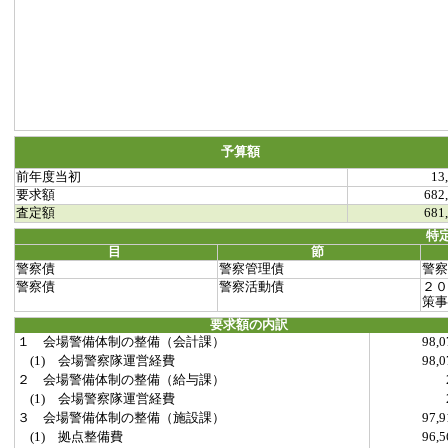
予算額
前年度当初
13
要求額
682
査定額
681
特
目
節
警察債
警察管理債
警察
警察債
警察活動債
２０
策事
要求額の内訳
１ 会場警備体制の整備（会計課）
98,
(1) 会場警察隊運営経費
98,
２ 会場警備体制の整備（給与課）
(1) 会場警察隊運営経費
３ 会場警備体制の整備（施設課）
97,
(1) 拠点整備費
96,