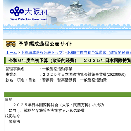
ホーム
>
予算編成過程公表トップ
>
令和6年度当初予算通常（政策的経費
令和６年度当初予算（政策的経費） ２０２５年日本国際博
管理事業名
：一般警察活動事業
事業名
：２０２５年日本国際博覧会対策事業費(20230060)
款名・項名・目名
：警察費 警察活動費 一般警察活動費
目的
２０２５年日本国際博覧会（大阪・関西万博）の成功
に向け、戦略的な施策を実施するための経費
根拠法令
警察法