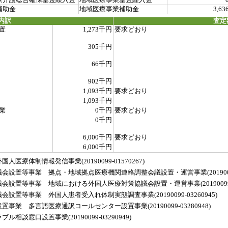
療介護総合確保基金繰入金
地域医療事業基金繰入金
補助金
地域医療事業補助金
3,63
内訳
査定
置
1,273千円
要求どおり
305千円
66千円
902千円
1,093千円
要求どおり
1,093千円
業
0千円
要求どおり
0千円
6,000千円
要求どおり
6,000千円
療体制情報発信事業(20190099-01570267)
置等事業 拠点・地域拠点医療機関連絡調整会議設置・運営事業(20190099-0
置等事業 地域における外国人医療対策協議会設置・運営事業(20190099-03
置等事業 外国人患者受入れ体制実態調査事業(20190099-03260945)
業 多言語医療通訳コールセンター設置事業(20190099-03280948)
談窓口設置事業(20190099-03290949)