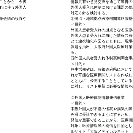
ことから、今後
情報共有や意見交換を通じて連携の
れに伴う外国人
外国人受入れ体制における課題の整
対応方針を検討する。
策会議の設置や
②拠点・地域拠点医療機関連絡調整
＜目的＞
外国人患者受入れの拠点となる医療
外国人患者受入れに向けた情報共有
とで連携強化を図るとともに、現場
課題を抽出、大阪府外国人医療対策
る。
③外国人患者受入れ体制実態調査事
＜目的＞
厚生労働省は、各都道府県において
れが可能な医療機関リストを作成し
とともに、公開することとしている
に対し、リスト更新に必要な情報を
２外国人医療体制情報発信事業
＜目的＞
来阪外国人が不慮の怪我や病気の際
円滑に受診できるようにするため、
発信が重要であることから、医療機
対象に医療情報等の発信を目的とし
ルサイト「大阪メディカルネット for Fo