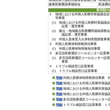
地域医療介護総合確保基金繰入金
地域医
健康医療費国庫補助金
医薬費
要求額の
１ 地域における外国人医療対策協議会設
等事業
(1) 地域における外国人医療対策協議会
設置・運営事業
(2) 拠点・地域拠点医療機関連絡調整会
議設置・運営事業
(3) 外国人患者受入れ体制実態調査事業
２ 外国人医療体制情報発信事業
(1) 外国人医療体制情報発信事業
３ 多言語医療通訳コールセンター設置事
(1) 多言語医療通訳コールセンター設置
事業
４ トラブル相談窓口設置事業
(1) トラブル相談窓口設置事業
明細
外国人医療体制情報発信事業 外国人医
明細
地域における外国人医療対策協議会設
明細
地域における外国人医療対策協議会設
明細
地域における外国人医療対策協議会設
明細
多言語医療通訳コールセンター設置事
明細
トラブル相談窓口設置事業 トラブル相