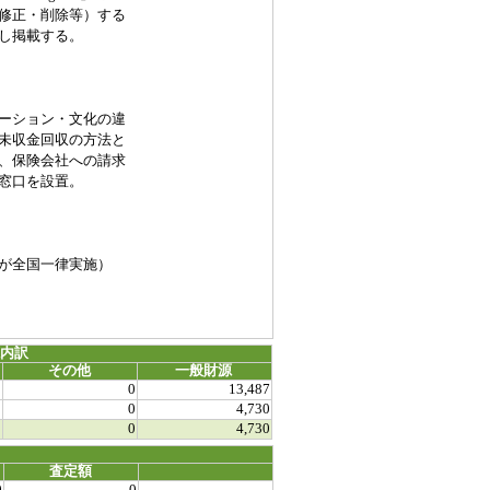
修正・削除等）する
し掲載する。
ーション・文化の違
未収金回収の方法と
、保険会社への請求
窓口を設置。
が全国一律実施）
源内訳
その他
一般財源
0
0
13,487
0
0
4,730
0
0
4,730
査定額