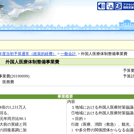
年度当初予算通常（政策的経費）
>
一般会計
> 外国人医療体制整備事業費
） 外国人医療体制整備事業費
予算
(20190099)
予算
 医務費
事業概要
内容
の1,231万人
１地域における外国人医療対策協議
回る。
①地域における外国人医療対策協議
年同月比96.1
＜目的＞
大前の実績と同
行政（医療、消防（救急）、観光、
の回復基調に加
）や多分野の関係団体からなる会議