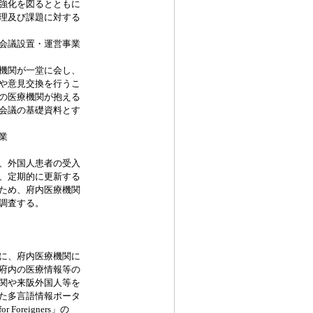
強化を図るとともに
理及び課題に対する
会議設置・運営事業
機関が一堂に会し、
や意見交換を行うこ
の医療機関が抱える
会議の基礎資料とす
業
、外国人患者の受入
、定期的に更新する
ため、府内医療機関
調査する。
に、府内医療機関に
府内の医療情報等の
関や来阪外国人等を
た多言語情報ポータ
reigners」の