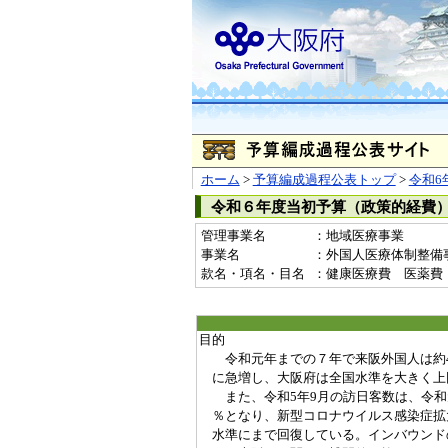
ホーム
>
予算編成過程公表トップ
>
令和6
令和６年度当初予算（政策的経費
管理事業名
：地域医療事業
事業名
：外国人医療体制整備事業費
款名・項名・目名
：健康医療費 医薬費
目的
令和元年までの７年で来阪外国人は約4倍
に急増し、大阪府は全国水準を大きく上
また、令和5年9月の訪日客数は、令和元
％となり、新型コロナウイルス感染症拡
水準にまで回復している。インバウンド