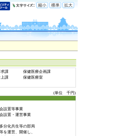
要求課
保健医療企画課
計上課
保健医療室
(単位 千円)
会設置等事業
会設置・運営事業
多分化共生等の部局
等を運営、開催し、