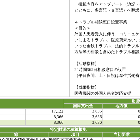
掲載内容をアップデート（追記・
とともに、多言語（８言語）へ翻訳
４トラブル相談窓口設置事業
＜目的＞
外国人患者受入に伴う、コミニュケ
いによるトラブル、医療費未払い、
いった金銭トラブル、法的トラブル
方法等の相談も含めたトラブル相談
【活動指標】
24時間365日相談窓口の設置
（平日夜間、土・日祝は厚生労働省
【成果指標】
医療機関の外国人患者対応支援
財
国庫支出金
地方債
17,122
3,635
8,366
3,636
8,366
3,636
特定財源の積算根拠
節
項目
当初要求