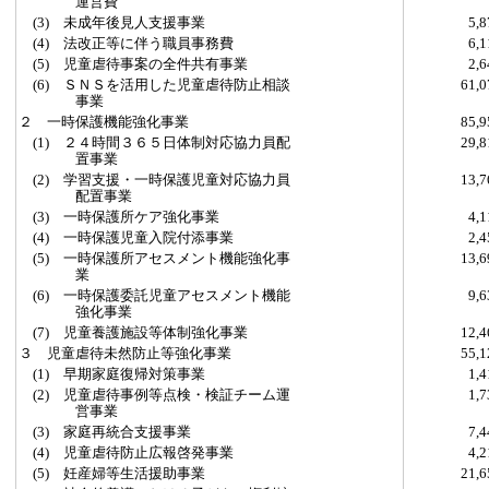
運営費
(3) 未成年後見人支援事業
5,
(4) 法改正等に伴う職員事務費
6,
(5) 児童虐待事案の全件共有事業
2,
(6) ＳＮＳを活用した児童虐待防止相談
61,
事業
２ 一時保護機能強化事業
85,
(1) ２４時間３６５日体制対応協力員配
29,
置事業
(2) 学習支援・一時保護児童対応協力員
13,
配置事業
(3) 一時保護所ケア強化事業
4,
(4) 一時保護児童入院付添事業
2,
(5) 一時保護所アセスメント機能強化事
13,
業
(6) 一時保護委託児童アセスメント機能
9,
強化事業
(7) 児童養護施設等体制強化事業
12,
３ 児童虐待未然防止等強化事業
55,
(1) 早期家庭復帰対策事業
1,
(2) 児童虐待事例等点検・検証チーム運
1,
営事業
(3) 家庭再統合支援事業
7,
(4) 児童虐待防止広報啓発事業
4,
(5) 妊産婦等生活援助事業
21,