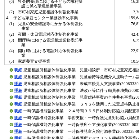
(6) 社会的養護における子どもの権利擁
16,
護に係る環境整備事業
(7) 市町村家庭児童相談体制強化事業
2,
４ 子ども家庭センター業務効率化事業
159,
(1) 児童の安全確認等にかかる体制強化
76,
事業
(2) 夜間・休日電話対応体制強化事業
42,
(3) 開庁時における電話相談業務委託事
6,
業
(4) 開庁時における電話対応体制強化事
22,
業
(5) 家庭養育支援事業
10,
明細
児童相談所相談体制強化事業 児童相談所・市町村児童家庭相談強化事業(2
明細
児童相談所相談体制強化事業 児童虐待等危機介入援助チーム設置運営費(2
明細
児童相談所相談体制強化事業 未成年後見人支援事業(20083339-00
明細
児童相談所相談体制強化事業 法改正等に伴う職員事務費(20083339-
明細
児童相談所相談体制強化事業 児童虐待事案の全件共有事業(20083339
明細
児童相談所相談体制強化事業 ＳＮＳを活用した児童虐待防止相談事業(20
明細
一時保護機能強化事業 ２４時間３６５日体制対応協力員配置事業(2008
明細
一時保護機能強化事業 学習支援・一時保護児童対応協力員配置事業(200
明細
一時保護機能強化事業 一時保護所ケア強化事業(20083339-00570
明細
一時保護機能強化事業 一時保護児童入院付添事業(20083339-0057
明細
一時保護機能強化事業 一時保護所アセスメント機能強化事業(200833