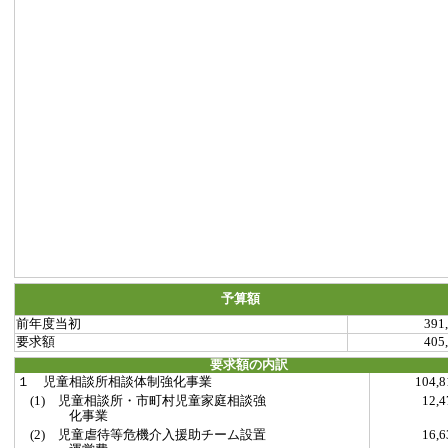
予算額
前年度当初
391
要求額
405
要求額の内訳
１ 児童相談所相談体制強化事業
104,
(1) 児童相談所・市町村児童家庭相談強
12,
化事業
(2) 児童虐待等危機介入援助チーム設置
16,