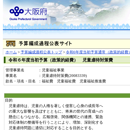
ホーム
>
予算編成過程公表トップ
>
令和6年度当初予算通常（政策的経費
令和６年度当初予算（政策的経費） 児童虐待対策費
管理事業名
：児童福祉事業
事業名
：児童虐待対策費(20083339)
款名・項名・目名
：福祉費 児童福祉費 児童福祉推進費
目的
児童虐待は、児童の人権を著しく侵害し心身の成長等へ
の重大な影響を及ぼすとともに、将来の世代の育成への
懸念にもつながる。広報啓発、関係機関との連携、緊急
対応体制の整備等を行うことにより、増加、深刻化する
児童虐待問題に適切に対応することを目的とする。