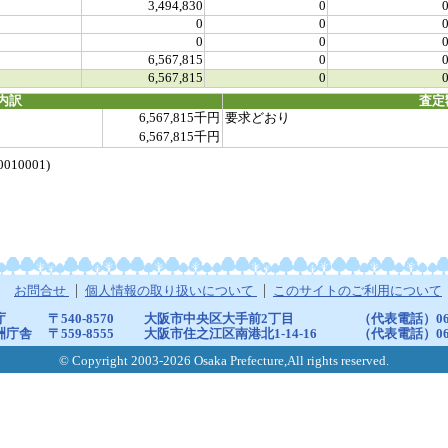
3,494,830
0
0
0
0
0
6,567,815
0
6,567,815
0
内訳
査定
6,567,815千円
要求どおり
6,567,815千円
10001)
お問合せ
個人情報の取り扱いについて
このサイトのご利用について
庁
〒540-8570
大阪市中央区大手前2丁目
（代表電話）06-6
洲庁舎
〒559-8555
大阪市住之江区南港北1-14-16
（代表電話）06-6
© Copyright 2003-2026 Osaka Prefecture,All rights reserved.