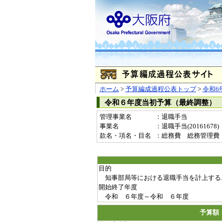
ホーム
>
予算編成過程公表トップ
>
令和6
令和６年度当初予算（最終調整）
管理事業名
：退職手当
事業名
：退職手当(20161678)
款名・項名・目名
：総務費 総務管理費
目的
知事部局等における退職手当を計上する
開始終了年度
令和 ６年度～令和 ６年度
予算額