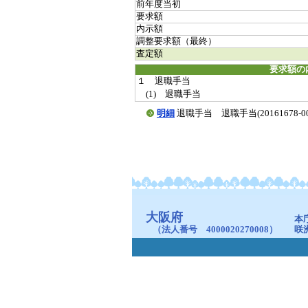
前年度当初
要求額
内示額
調整要求額（最終）
査定額
要求額の
１ 退職手当
(1) 退職手当
明細
退職手当 退職手当(20161678-000
大阪府
本
（法人番号 4000020270008）
咲