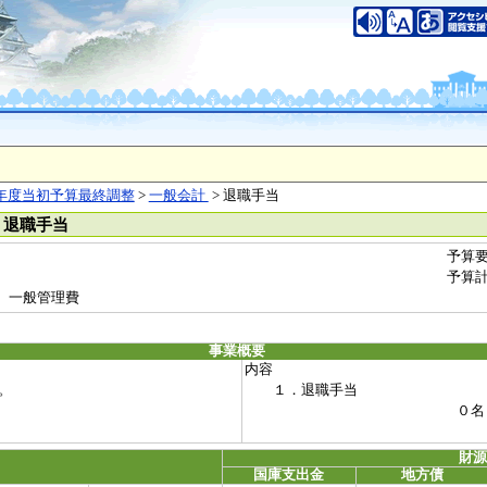
年度当初予算最終調整
>
一般会計
> 退職手当
 退職手当
予算
予算
 一般管理費
事業概要
内容
。
１．退職手当
０名 6,567,
財
国庫支出金
地方債