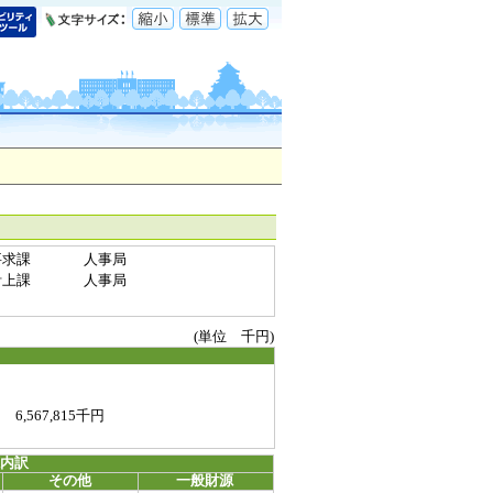
要求課
人事局
計上課
人事局
(単位 千円)
815千円
源内訳
その他
一般財源