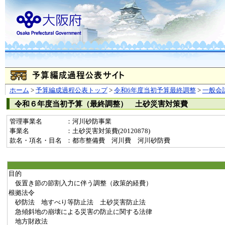
ホーム
>
予算編成過程公表トップ
>
令和6年度当初予算最終調整
>
一般会
令和６年度当初予算（最終調整） 土砂災害対策費
管理事業名
：河川砂防事業
事業名
：土砂災害対策費(20120878)
款名・項名・目名
：都市整備費 河川費 河川砂防費
目的
仮置き節の節割入力に伴う調整（政策的経費）
根拠法令
砂防法 地すべり等防止法 土砂災害防止法
急傾斜地の崩壊による災害の防止に関する法律
地方財政法