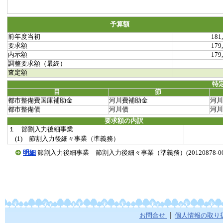
予算額
前年度当初
181
要求額
179
内示額
179
調整要求額（最終）
査定額
特
目
節
都市整備費国庫補助金
河川費補助金
河川
都市整備債
河川債
河川
要求額の内訳
１ 節割入力後細事業
(1) 節割入力後細々事業（準義務）
明細
節割入力後細事業 節割入力後細々事業（準義務）(20120878-0013
お問合せ
個人情報の取り