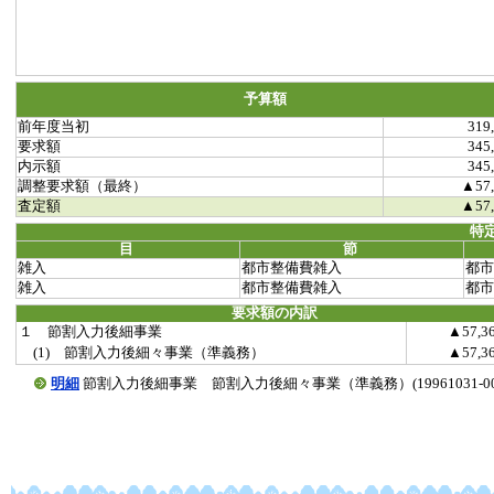
予算額
前年度当初
319
要求額
345
内示額
345
調整要求額（最終）
▲57,
査定額
▲57,
特
目
節
雑入
都市整備費雑入
都市
雑入
都市整備費雑入
都市
要求額の内訳
１ 節割入力後細事業
▲57,3
(1) 節割入力後細々事業（準義務）
▲57,3
明細
節割入力後細事業 節割入力後細々事業（準義務）(19961031-0020