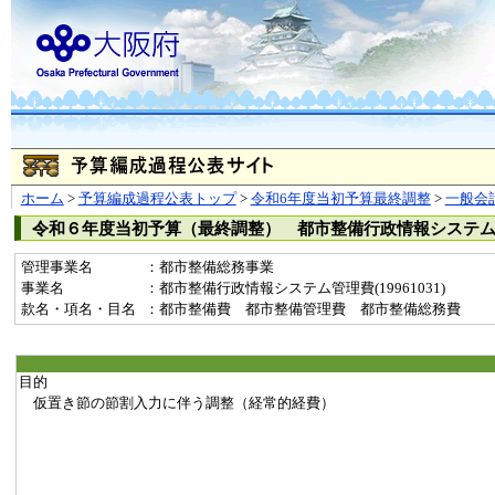
ホーム
>
予算編成過程公表トップ
>
令和6年度当初予算最終調整
>
一般会
令和６年度当初予算（最終調整） 都市整備行政情報システ
管理事業名
：都市整備総務事業
事業名
：都市整備行政情報システム管理費(19961031)
款名・項名・目名
：都市整備費 都市整備管理費 都市整備総務費
目的
仮置き節の節割入力に伴う調整（経常的経費）