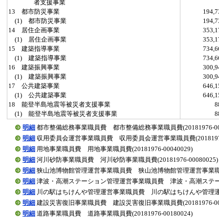
者支援事業
13 都市防災事業
194,
(1) 都市防災事業
194,
14 居住企画事業
353,
(1) 居住企画事業
353,
15 建築指導事業
734,
(1) 建築指導事業
734,
16 建築振興事業
300,
(1) 建築振興事業
300,
17 公共建築事業
646,
(1) 公共建築事業
646,
18 能登半島地震等被災者支援事業
(1) 能登半島地震等被災者支援事業
明細
都市整備総務事業職員費 都市整備総務事業職員費(20181976-0001
明細
収用委員会運営事業職員費 収用委員会運営事業職員費(20181976-0
明細
用地事業職員費 用地事業職員費(20181976-00040029)
明細
河川砂防事業職員費 河川砂防事業職員費(20181976-00080025)
明細
狭山池博物館管理運営事業職員費 狭山池博物館管理運営事業職員費(201
明細
津波・高潮ステーション管理運営事業職員費 津波・高潮ステーション管理
明細
川の駅はちけんや管理運営事業職員費 川の駅はちけんや管理運営事業職員
明細
建設災害復旧事業職員費 建設災害復旧事業職員費(20181976-0016
明細
道路事業職員費 道路事業職員費(20181976-00180024)