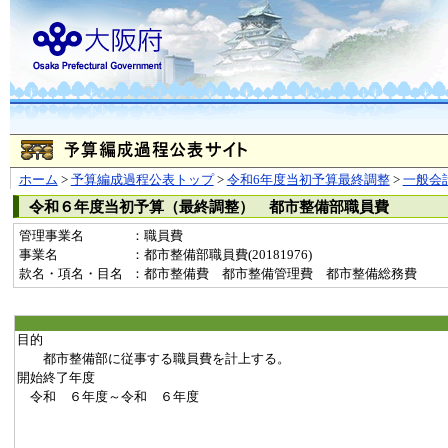
ホーム
>
予算編成過程公表トップ
>
令和6年度当初予算最終調整
>
一般会
令和６年度当初予算（最終調整） 都市整備部職員費
管理事業名
：職員費
事業名
：都市整備部職員費(20181976)
款名・項名・目名
：都市整備費 都市整備管理費 都市整備総務費
目的
都市整備部に従事する職員費を計上する。
開始終了年度
令和 ６年度～令和 ６年度