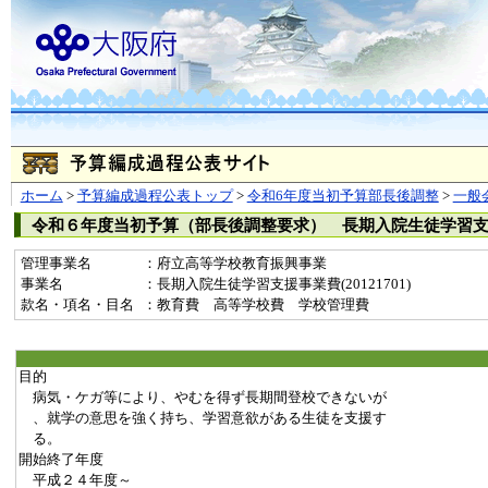
ホーム
>
予算編成過程公表トップ
>
令和6年度当初予算部長後調整
>
一般
令和６年度当初予算（部長後調整要求） 長期入院生徒学習
管理事業名
：府立高等学校教育振興事業
事業名
：長期入院生徒学習支援事業費(20121701)
款名・項名・目名
：教育費 高等学校費 学校管理費
目的
病気・ケガ等により、やむを得ず長期間登校できないが
、就学の意思を強く持ち、学習意欲がある生徒を支援す
る。
開始終了年度
平成２４年度～