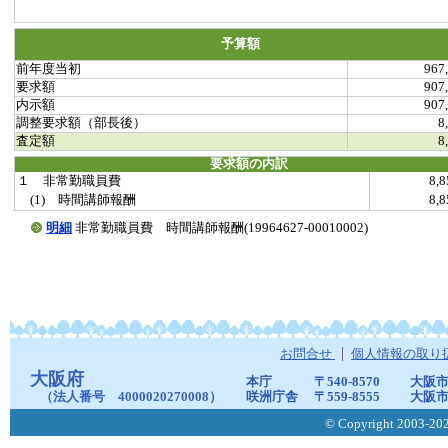
予算額
前年度当初
967
要求額
907
内示額
907
調整要求額（部長後）
8
査定額
8
要求額の内訳
１ 非常勤職員費
8,
(1) 時間講師報酬
8,
明細
非常勤職員費 時間講師報酬(19964627-00010002)
お問合せ
個人情報の取り
大阪府
本庁
〒540-8570
大阪市
（法人番号 4000020270008）
咲洲庁舎
〒559-8555
大阪市
© Copyright 2003-2026