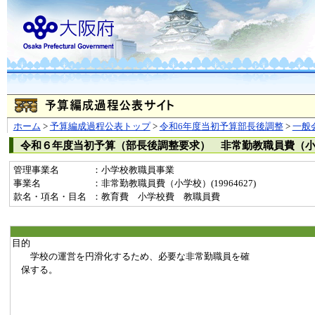
ホーム
>
予算編成過程公表トップ
>
令和6年度当初予算部長後調整
>
一般
令和６年度当初予算（部長後調整要求） 非常勤教職員費（
管理事業名
：小学校教職員事業
事業名
：非常勤教職員費（小学校）(19964627)
款名・項名・目名
：教育費 小学校費 教職員費
目的
学校の運営を円滑化するため、必要な非常勤職員を確
保する。