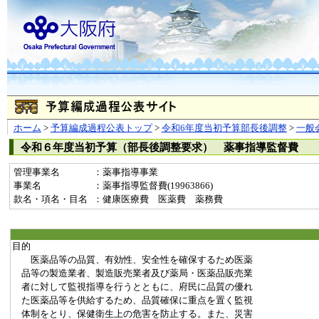
ホーム
>
予算編成過程公表トップ
>
令和6年度当初予算部長後調整
>
一般
令和６年度当初予算（部長後調整要求） 薬事指導監督費
管理事業名
：薬事指導事業
事業名
：薬事指導監督費(19963866)
款名・項名・目名
：健康医療費 医薬費 薬務費
目的
医薬品等の品質、有効性、安全性を確保するため医薬
品等の製造業者、製造販売業者及び薬局・医薬品販売業
者に対して監視指導を行うとともに、府民に品質の優れ
た医薬品等を供給するため、品質確保に重点を置く監視
体制をとり、保健衛生上の危害を防止する。また、災害