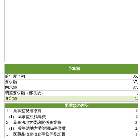
予算額
前年度当初
35
要求額
37
内示額
37
調整要求額（部長後）
1
査定額
1
要求額の内訳
１ 薬事監視指導費
(1) 薬事監視指導費
２ 薬事法地方委譲関係事業費
(1) 薬事法地方委譲関係事業費
３ 医薬品検定検査事務等委託費