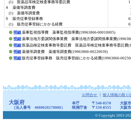
(1) 医薬品等検定検査事務等委託費
４ 薬価等調査費
(1) 薬価等調査費
５ 販売従事登録事務
(1) 販売従事登録にかかる経費
明細
薬事監視指導費 薬事監視指導費(19963866-00010005)
明細
薬事法地方委譲関係事業費 薬事法地方委譲関係事業費(19963866-0
明細
医薬品検定検査事務等委託費 医薬品等検定検査事務等委託費(199638
明細
薬価等調査費 薬価等調査費(19963866-00220039)
明細
販売従事登録事務 販売従事登録にかかる経費(19963866-002500
お問合せ
個人情報の取り
大阪府
本庁
〒540-8570
大阪市
（法人番号 4000020270008）
咲洲庁舎
〒559-8555
大阪市
© Copyright 2003-2026