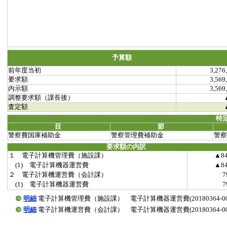
予算額
前年度当初
3,276
要求額
3,569
内示額
3,569
調整要求額（課長後）
査定額
特
目
節
警察費国庫補助金
警察管理費補助金
警察
要求額の内訳
１ 電子計算機管理費（施設課）
▲8
(1) 電子計算機器運営費
▲8
２ 電子計算機運営費（会計課）
(1) 電子計算機器運営費
明細
電子計算機管理費（施設課） 電子計算機器運営費(20180364-0001
明細
電子計算機運営費（会計課） 電子計算機器運営費(20180364-0002