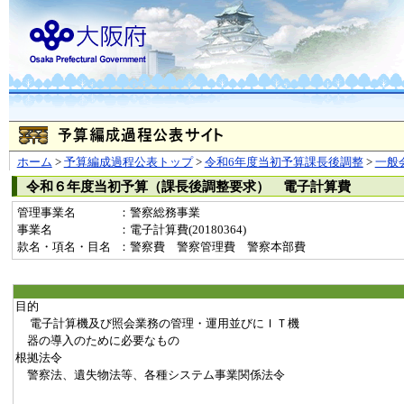
ホーム
>
予算編成過程公表トップ
>
令和6年度当初予算課長後調整
>
一般
令和６年度当初予算（課長後調整要求） 電子計算費
管理事業名
：警察総務事業
事業名
：電子計算費(20180364)
款名・項名・目名
：警察費 警察管理費 警察本部費
目的
電子計算機及び照会業務の管理・運用並びにＩＴ機
器の導入のために必要なもの
根拠法令
警察法、遺失物法等、各種システム事業関係法令