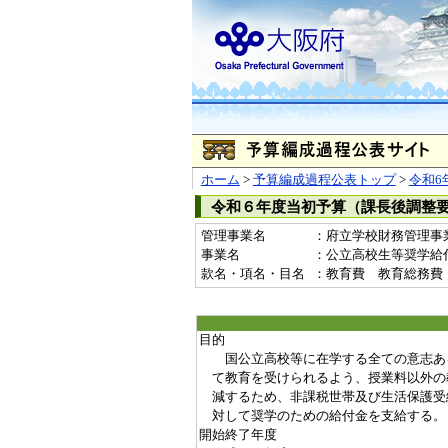
ホーム
>
予算編成過程公表トップ
>
令和6
令和６年度当初予算（課長後調整
管理事業名
：府立学校財務管理事
事業名
：公立高校生等奨学給付金事
款名・項名・目名
：教育費 教育総務費
目的
国公立高校等に在学する全ての意志あ
て教育を受けられるよう、授業料以外の
減するため、非課税世帯及び生活保護受
対して奨学のための給付金を支給する。
開始終了年度