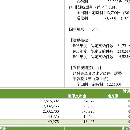
通信制 50,500円（R6
(3) 非課税世帯（第２子以降）
全日制・定時制 143,700円（R
通信制 50,500円（R6年
国庫補助 １／３
【活動指標】
R06年度 認定支給件数 21,731
R05年度 認定支給件数 23,028
R04年度 認定支給件数 16,525
【課長後調整理由】
給付金単価の改定に伴う調整
非課税世帯（第１子）
全日制・定時制 122,100円
財
国庫支出金
地方債
2,515,392
834,347
2,032,766
673,923
2,032,766
673,923
49,275
16,425
49,275
16,425
内訳
査定