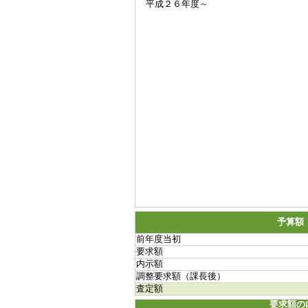
平成２６年度～
予算額
前年度当初
要求額
内示額
調整要求額（課長後）
査定額
要求額の