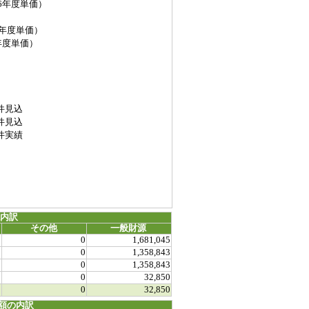
年度単価）
6年度単価）
度単価）
件見込
件見込
件実績
源内訳
その他
一般財源
0
0
1,681,045
0
0
1,358,843
0
0
1,358,843
0
0
32,850
0
0
32,850
額の内訳