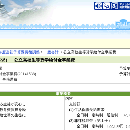
年度当初予算課長後調整
>
一般会計
> 公立高校生等奨学給付金事業費
要求） 公立高校生等奨学給付金事業費
業
予算
業費(20141538)
予算
 事務局費
事業概要
内容
る生徒が安心し
支給額
教育費負担を軽
(1) 生活保護受給世帯
給世帯の生徒に
全日制・定時制・通信制 32,30
(2) 非課税世帯（第１子）
全日制・定時制 122,100円（R