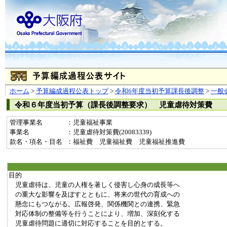
ホーム
>
予算編成過程公表トップ
>
令和6年度当初予算課長後調整
>
一般
令和６年度当初予算（課長後調整要求） 児童虐待対策費
管理事業名
：児童福祉事業
事業名
：児童虐待対策費(20083339)
款名・項名・目名
：福祉費 児童福祉費 児童福祉推進費
目的
児童虐待は、児童の人権を著しく侵害し心身の成長等へ
の重大な影響を及ぼすとともに、将来の世代の育成への
懸念にもつながる。広報啓発、関係機関との連携、緊急
対応体制の整備等を行うことにより、増加、深刻化する
児童虐待問題に適切に対応することを目的とする。