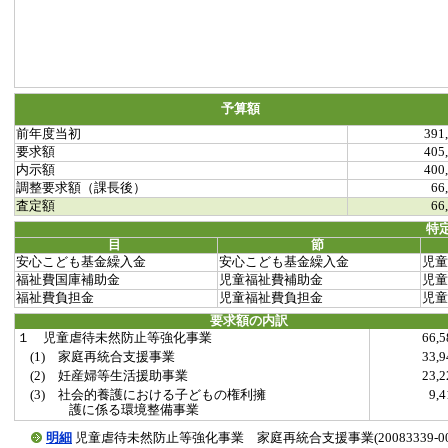
予算額
前年度当初
391
要求額
405
内示額
400
調整要求額（課長後）
66
査定額
66
特
目
節
安心こども基金繰入金
安心こども基金繰入金
児童
福祉費国庫補助金
児童福祉費補助金
児童
福祉費負担金
児童福祉費負担金
児童
要求額の内訳
１ 児童虐待未然防止等強化事業
66,
(1) 家庭再統合支援事業
33,
(2) 妊産婦等生活援助事業
23,
(3) 社会的養護における子どもの権利擁
9,
護に係る環境整備事業
明細
児童虐待未然防止等強化事業 家庭再統合支援事業(20083339-0058