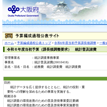
ホーム
>
予算編成過程公表トップ
>
令和6年度当初予算課長後調整
>
一般
令和６年度当初予算（課長後調整要求） 統計普及諸費
管理事業名
：統計調査事務事業
事業名
：統計普及諸費(20010418)
款名・項名・目名
：総務費 統計調査費 統計調査費
目的
統計データを広く提供するとともに、統計の役割・重
要性への理解を深めるための事業を実施する。
根拠法令
統計調査の環境改善のための普及啓発事業委託要綱
統計調査の環境改善のための普及啓発事業実施要領