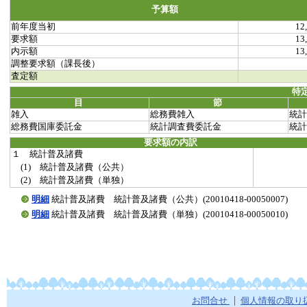
予算額
前年度当初
12
要求額
13
内示額
13
調整要求額（課長後）
査定額
特
目
節
雑入
総務費雑入
統計
総務費国庫委託金
統計調査費委託金
統計
要求額の内訳
１ 統計普及諸費
(1) 統計普及諸費（公共）
(2) 統計普及諸費（単独）
明細
統計普及諸費 統計普及諸費（公共）(20010418-00050007)
明細
統計普及諸費 統計普及諸費（単独）(20010418-00050010)
お問合せ
個人情報の取り