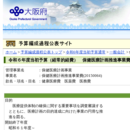
ホーム
>
予算編成過程公表トップ
>
令和6年度当初予算通常
>
一般会計
>
令和６年度当初予算（経常的経費） 保健医療計画推進事業
管理事業名
：保健医療計画事業
事業名
：保健医療計画推進事業費(20150064)
款名・項名・目名
：健康医療費 医薬費 医務費
目的
医療提供体制の確保に関する重要事項を調査審議する
とともに、医療計画の目的達成に向けた事業の円滑な推
進を図る。
開始終了年度
昭和６１年度～