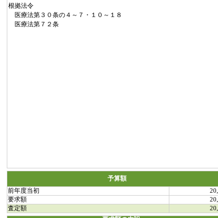
根拠法令
医療法第３０条の４～７・１０～１８
医療法第７２条
予算額
前年度当初
20
要求額
20
査定額
20