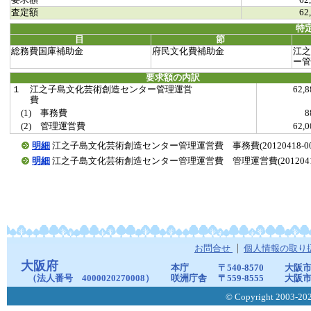
要求額
62
査定額
62
特
目
節
総務費国庫補助金
府民文化費補助金
江之
ー管
要求額の内訳
１ 江之子島文化芸術創造センター管理運営
62,
費
(1) 事務費
(2) 管理運営費
62,
明細
江之子島文化芸術創造センター管理運営費 事務費(20120418-0002
明細
江之子島文化芸術創造センター管理運営費 管理運営費(20120418-0
お問合せ
個人情報の取り
大阪府
本庁
〒540-8570
大阪市
（法人番号 4000020270008）
咲洲庁舎
〒559-8555
大阪市
© Copyright 2003-2026