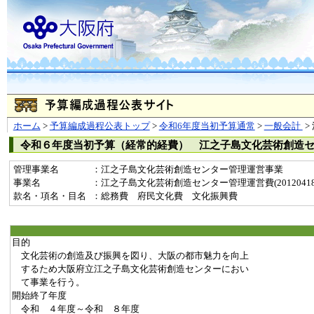
ホーム
>
予算編成過程公表トップ
>
令和6年度当初予算通常
>
一般会計
>
令和６年度当初予算（経常的経費） 江之子島文化芸術創造
管理事業名
：江之子島文化芸術創造センター管理運営事業
事業名
：江之子島文化芸術創造センター管理運営費(20120418
款名・項名・目名
：総務費 府民文化費 文化振興費
目的
文化芸術の創造及び振興を図り、大阪の都市魅力を向上
するため大阪府立江之子島文化芸術創造センターにおい
て事業を行う。
開始終了年度
令和 ４年度～令和 ８年度