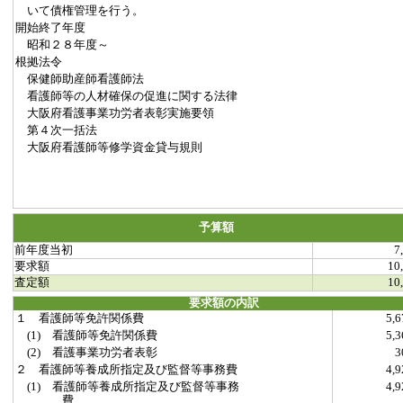
いて債権管理を行う。
開始終了年度
昭和２８年度～
根拠法令
保健師助産師看護師法
看護師等の人材確保の促進に関する法律
大阪府看護事業功労者表彰実施要領
第４次一括法
大阪府看護師等修学資金貸与規則
予算額
前年度当初
7
要求額
10
査定額
10
要求額の内訳
１ 看護師等免許関係費
5,
(1) 看護師等免許関係費
5,
(2) 看護事業功労者表彰
２ 看護師等養成所指定及び監督等事務費
4,
(1) 看護師等養成所指定及び監督等事務
4,
費