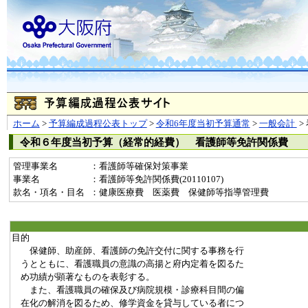
ホーム
>
予算編成過程公表トップ
>
令和6年度当初予算通常
>
一般会計
>
令和６年度当初予算（経常的経費） 看護師等免許関係費
管理事業名
：看護師等確保対策事業
事業名
：看護師等免許関係費(20110107)
款名・項名・目名
：健康医療費 医薬費 保健師等指導管理費
目的
保健師、助産師、看護師の免許交付に関する事務を行
うとともに、看護職員の意識の高揚と府内定着を図るた
め功績が顕著なものを表彰する。
また、看護職員の確保及び病院規模・診療科目間の偏
在化の解消を図るため、修学資金を貸与している者につ