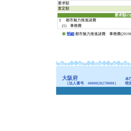
要求額
査定額
要求額の
１ 都市魅力推進諸費
(1) 事務費
明細
都市魅力推進諸費 事務費(20100309
大阪府
本
（法人番号 4000020270008）
咲