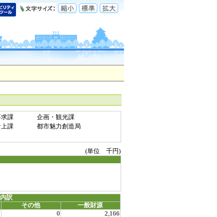
要求課
企画・観光課
計上課
都市魅力創造局
(単位 千円)
源内訳
その他
一般財源
0
0
2,166