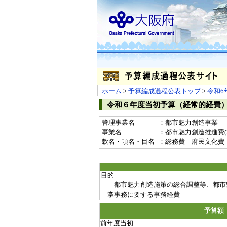
ホーム
>
予算編成過程公表トップ
>
令和6
令和６年度当初予算（経常的経費
管理事業名
：都市魅力創造事業
事業名
：都市魅力創造推進費(20
款名・項名・目名
：総務費 府民文化費
目的
都市魅力創造施策の総合調整等、都市
掌事務に要する事務経費
予算額
前年度当初