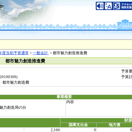
年度当初予算通常
>
一般会計
> 都市魅力創造推進費
） 都市魅力創造推進費
予算
100309)
予算
 都市魅力創造費
事業概要
内容
魅力創造局の分
財
国庫支出金
地方債
2,166
0