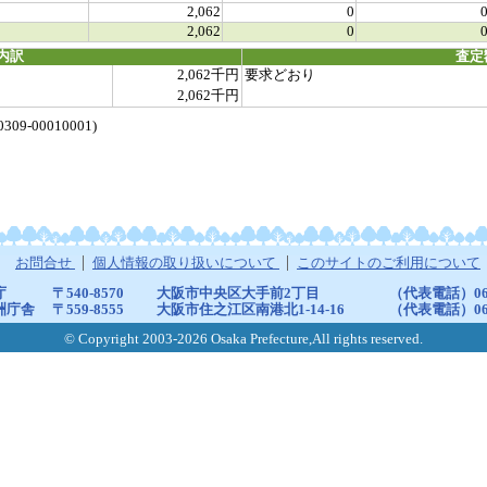
2,062
0
2,062
0
内訳
査定
2,062千円
要求どおり
2,062千円
-00010001)
お問合せ
個人情報の取り扱いについて
このサイトのご利用について
庁
〒540-8570
大阪市中央区大手前2丁目
（代表電話）06-6
洲庁舎
〒559-8555
大阪市住之江区南港北1-14-16
（代表電話）06-6
© Copyright 2003-2026 Osaka Prefecture,All rights reserved.