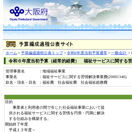
ホーム
>
予算編成過程公表トップ
>
令和6年度当初予算通常
>
一般会計
>
令和６年度当初予算（経常的経費） 福祉サービスに関する
管理事業名
：地域福祉事業
事業名
：福祉サービスに関する苦情解決事業費(20001346)
款名・項名・目名
：福祉費 社会福祉費 社会福祉総務費
目的
事業者と利用者の間で生じた社会福祉事業において提
供される福祉サービスに関する苦情を円滑・円満に解決
する仕組みを構築する。
開始終了年度
平成１２年度～