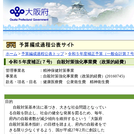
ホーム
>
予算編成過程公表トップ
>
令和５年度補正予算（一般会計第７号
令和５年度補正(７号) 自殺対策強化事業費（政策的経費）
管理事業名
：精神保健対策事業
事業名
：自殺対策強化事業費（政策的経費）(20160745)
款名・項名・目名
：健康医療費 公衆衛生費 精神衛生費
目的
自殺対策基本法に基づき、大きな社会問題となってい
る自殺を防止し、社会の健全な発展を図るため、毎年、
府内の自殺者数が減少傾向を維持するという「大阪府
自殺対策基本指針」の目標を踏まえ、府内の自殺者をで
きる限り少なくするよう、国が平成27年2月に創設した