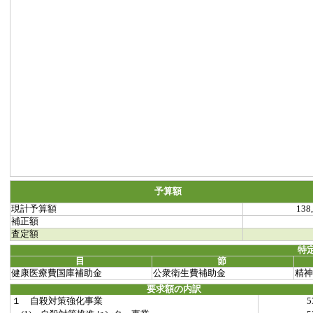
予算額
現計予算額
138
補正額
査定額
特
目
節
健康医療費国庫補助金
公衆衛生費補助金
精神
要求額の内訳
１ 自殺対策強化事業