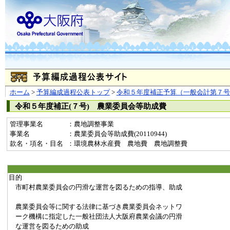
ホーム
>
予算編成過程公表トップ
>
令和５年度補正予算（一般会計第７号
令和５年度補正(７号) 農業委員会等助成費
管理事業名
：農地調整事業
事業名
：農業委員会等助成費(20110944)
款名・項名・目名
：環境農林水産費 農地費 農地調整費
目的
市町村農業委員会の円滑な運営を図るための指導、助成
農業委員会等に関する法律に基づき農業委員会ネットワ
ーク機構に指定した一般社団法人大阪府農業会議の円滑
な運営を図るための助成