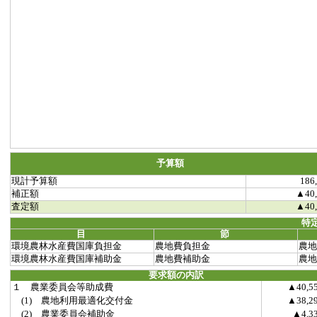
予算額
現計予算額
186
補正額
▲40,
査定額
▲40,
特
目
節
環境農林水産費国庫負担金
農地費負担金
農地
環境農林水産費国庫補助金
農地費補助金
農地
要求額の内訳
１ 農業委員会等助成費
▲40,5
(1) 農地利用最適化交付金
▲38,2
(2) 農業委員会補助金
▲4,3