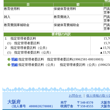
特
目
節
教育使用料
保健体育使用料
門真
営事
雑入
教育費雑入
門真
営事
教育費国庫補助金
保健体育費補助金
門真
営事
要求額の内訳
１ 指定管理者委託料
15,
(1) 指定管理者委託料
15,
２ 指定管理者委託料（公共）
▲15,7
(1) 指定管理者委託料（公共）
▲15,7
明細
指定管理者委託料 指定管理者委託料(19962581-00010003)
明細
指定管理者委託料（公共） 指定管理者委託料（公共）(19962581-0
お問合せ
個人情報の取り
大阪府
本庁
〒540-8570
大阪市
（法人番号 4000020270008）
咲洲庁舎
〒559-8555
大阪市