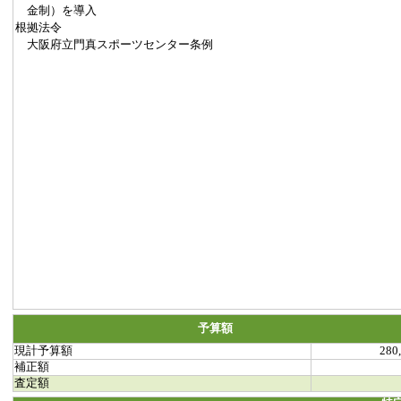
金制）を導入
根拠法令
大阪府立門真スポーツセンター条例
予算額
現計予算額
280
補正額
査定額