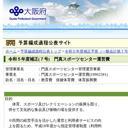
ホーム
>
予算編成過程公表トップ
>
令和５年度補正予算（一般会計第７号
令和５年度補正(７号) 門真スポーツセンター運営費
管理事業名
：門真スポーツセンター管理運営事業
事業名
：門真スポーツセンター運営費(19962581)
款名・項名・目名
：教育費 保健体育費 体育振興費
目的
体育、スポーツ及びレクリエーションの振興を図り、
併せて文化的な集会及び催物の場を提供する。
※民間の経営手法を活かした運営と利用者サービスの向
上を図るため、平成18年度から指定管理者制度（利用料