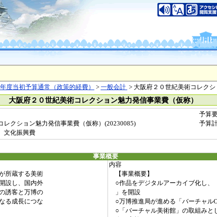
年度当初予算通常（政策的経費）
>
一般会計
> 大阪府２０世紀美術コレク
） 大阪府２０世紀美術コレクション魅力発信事業費（仮称）
予算
クション魅力発信事業費（仮称）(20230085)
予算
 文化振興費
事業概要
内容
が所蔵する美術
【事業概要】
開設し、国内外
○作品をデジタルアーカイブ化し、
の誘客と万博の
」を開設
なる成長につな
○万博推進局が進める「バーチャルO
○「バーチャル美術館」の取組みとし