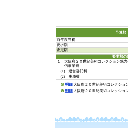
予算額
前年度当初
要求額
査定額
要求額の
１ 大阪府２０世紀美術コレクション魅力
信事業費
(1) 運営委託料
(2) 事務費
明細
大阪府２０世紀美術コレクション魅力発
明細
大阪府２０世紀美術コレクション魅力発