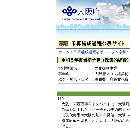
ホーム
>
予算編成過程公表トップ
>
令和５
令和５年度当初予算（政策的経費
管理事業名
：文化振興事業
事業名
：大阪府２０世紀美術コレ
款名・項名・目名
：総務費 府民文化費
目的
大阪・関西万博をインパクトに、大阪府
作品を活用した「バーチャル美術館」を
に現代美術や大阪の魅力を発信。大阪へ
機運醸成を図ることにより、大阪のさら
げる。