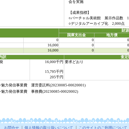
会を実施
【成果指標】
○バーチャル美術館 展示作品数 1
○デジタルアーカイブ化 2,000点
財
国庫支出金
地方債
0
0
16,000
0
16,000
0
内訳
査定
発
16,000千円
要求どおり
15,795千円
205千円
信事業費 運営委託料(20230085-00020001)
信事業費 事務費(20230085-00020002)
お問合せ
個人情報の取り扱いについて
このサイトのご利用について