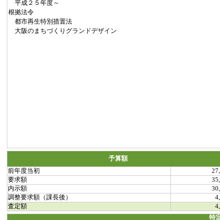
平成２５年度～
根拠法令
都市再生特別措置法
大阪のまちづくりグランドデザイン
予算額
前年度当初
27
要求額
35
内示額
30
調整要求額（課長後）
4
査定額
4
特