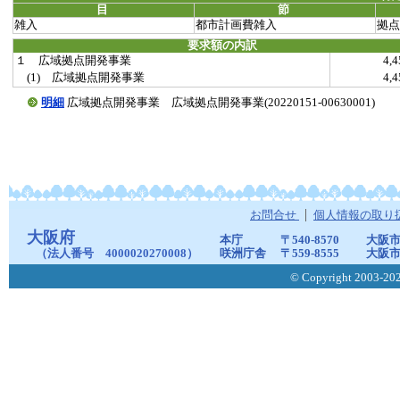
目
節
雑入
都市計画費雑入
拠点
要求額の内訳
１ 広域拠点開発事業
4,
(1) 広域拠点開発事業
4,
明細
広域拠点開発事業 広域拠点開発事業(20220151-00630001)
お問合せ
個人情報の取り
大阪府
本庁
〒540-8570
大阪市
（法人番号 4000020270008）
咲洲庁舎
〒559-8555
大阪市
© Copyright 2003-2026