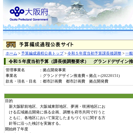
ホーム
>
予算編成過程公表トップ
>
令和５年度当初予算課長後調整
>
一
令和５年度当初予算（課長後調整要求） グランドデザイン
管理事業名
：拠点開発事業
事業名
：グランドデザイン推進費＜拠点＞(20220151)
款名・項名・目名
：都市計画費 都市計画費 拠点開発費
目的
新大阪駅前地区、大阪城東部地区、夢洲・咲洲地区にお
ける広域拠点開発に係る企画、調整を府市共同で行うと
ともに、各地区において策定したまちづくりに関する方
針等に沿った検討を実施する。
開始終了年度