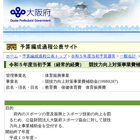
ホーム
>
予算編成過程公表トップ
>
令和５年度当初予算通常
>
一般会計
令和５年度当初予算（経常的経費） 競技力向上対策事業費
管理事業名
：体育振興事業
事業名
：競技力向上対策事業費補助金(19980287)
款名・項名・目名
：教育費 保健体育費 体育振興費
目的
府内のスポーツの普及振興とスポーツ技術の向上を図
るため、公益財団法人大阪府スポーツ協会に対して競技
力向上事業補助金を交付する。
開始終了年度
平成１０年度～