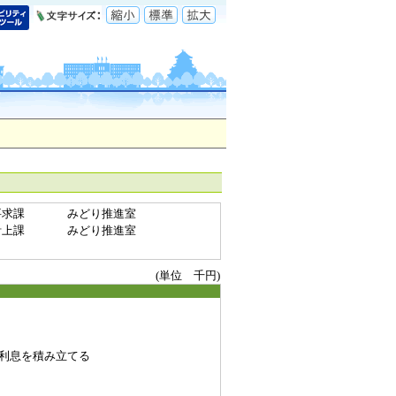
要求課
みどり推進室
計上課
みどり推進室
(単位 千円)
利息を積み立てる