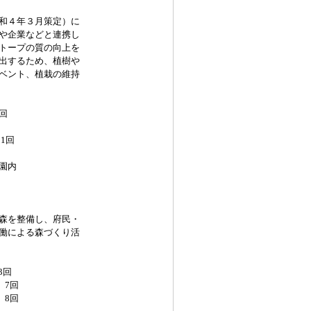
和４年３月策定）に
や企業などと連携し
トープの質の向上を
出するため、植樹や
ベント、植栽の維持
回
1回
園内
森を整備し、府民・
働による森づくり活
3回
7回
8回