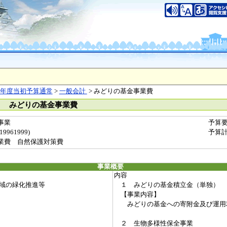
年度当初予算通常
>
一般会計
> みどりの基金事業費
） みどりの基金事業費
事業
予算
961999)
予算
業費 自然保護対策費
事業概要
内容
域の緑化推進等
１ みどりの基金積立金（単独）
【事業内容】
みどりの基金への寄附金及び運用
２ 生物多様性保全事業