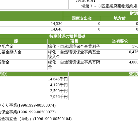
【実施場所】
堺第７－３区産業廃棄物最終処
財
国庫支出金
地方債
14,530
0
14,646
0
特定財源の積算根拠
節
項目
当初要求
び配当金
緑化・自然環境保全事業利子
17
の基金繰入金
緑化・自然環境保全事業基金
10,47
繰入金
寄附金
緑化・自然環境保全事業寄附
4,00
金
内訳
査定
14,646千円
4,170千円
2,500千円
7,976千円
(19961999-00500074)
(19961999-00500077)
（単独）(19961999-00500104)