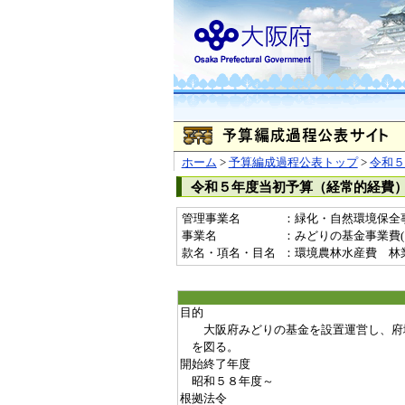
ホーム
>
予算編成過程公表トップ
>
令和５
令和５年度当初予算（経常的経費
管理事業名
：緑化・自然環境保全
事業名
：みどりの基金事業費(19
款名・項名・目名
：環境農林水産費 林
目的
大阪府みどりの基金を設置運営し、府
を図る。
開始終了年度
昭和５８年度～
根拠法令