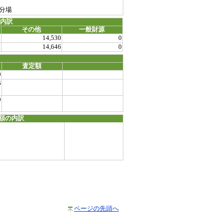
分場
源内訳
その他
一般財源
0
14,530
0
0
14,646
0
査定額
0
6
0
額の内訳
ページの先頭へ