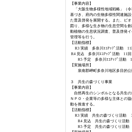
【事業内容】
「大阪生物多様性地域戦略」（令
基づき、府内の生物多様性関連施設
た普及啓発を展開する。また、ビオ
図り、多様な生き物の生息空間を創
動植物の生息状況調査、普及啓発イ
管理等を行う。
【活動指標】
R3 実績 多奈川ｴｺｱｯﾌﾟ活動 11
R4 見込 多奈川ｴｺｱｯﾌﾟ活動 11回
R5 予定 多奈川ｴｺｱｯﾌﾟ活動 1
【実施場所】
泉南郡岬町多奈川地区多目的公
３ 共生の森づくり事業
【事業内容】
自然再生のシンボルとなる共生の
ＮＰＯ・企業等の多様な主体との協
動を推進する。
【活動指標】
R3 実績 共生の森づくり活動 
R4 見込 共生の森づくり活動 
R5 予定 共生の森づくり活動 